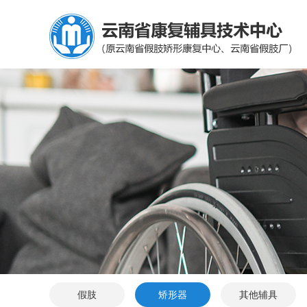
假肢
矫形器
其他辅具