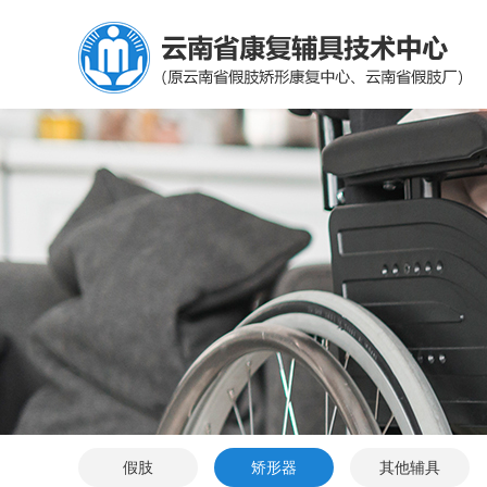
假肢
矫形器
其他辅具