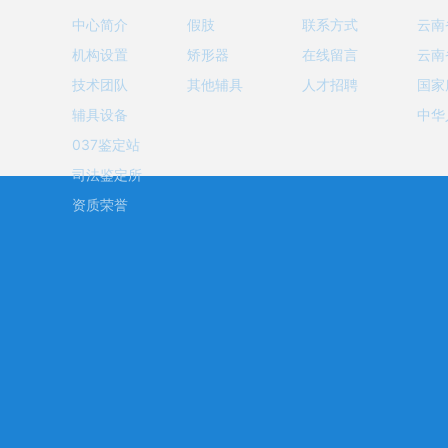
中心简介
假肢
联系方式
云南
机构设置
矫形器
在线留言
云南
技术团队
其他辅具
人才招聘
国家
辅具设备
中华
037鉴定站
司法鉴定所
资质荣誉