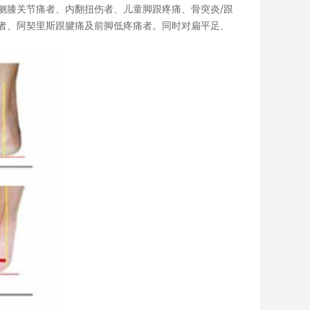
侧膝关节痛者、内翻扭伤者、儿童脚跟疼痛、骨突炎/跟
者、阿契里斯跟腱痛及前脚低疼痛者。同时对
扁平足
、