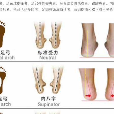
者、足跖球疼痛者、足部弹性丧失者、胫骨结节骨骺炎者、跟腱炎者、内
畸形者、拇趾活动受限者、足部溃疡及畸形者、背部疼痛和双下肢不等长